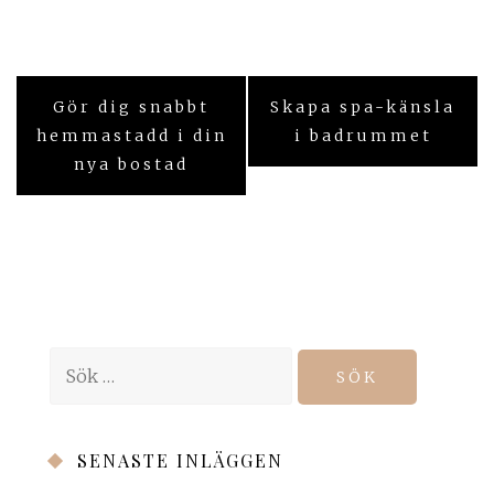
Inläggsnavigering
Gör dig snabbt
Skapa spa-känsla
hemmastadd i din
i badrummet
nya bostad
Sök
efter:
SENASTE INLÄGGEN