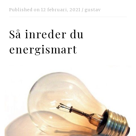
Published on
12 februari, 2021
/
gustav
Så inreder du
energismart