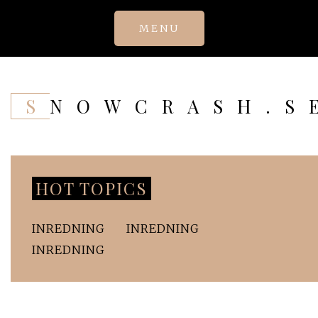
Skip
MENU
to
content
SNOWCRASH.S
HOT TOPICS
INREDNING
INREDNING
INREDNING