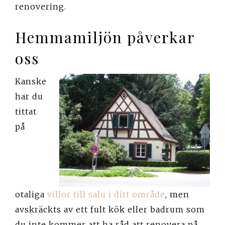
renovering.
Hemmamiljön påverkar
oss
Kanske
har du
tittat
på
otaliga
villor till salu i ditt område
, men
avskräckts av ett fult kök eller badrum som
du inte kommer att ha råd att renovera på