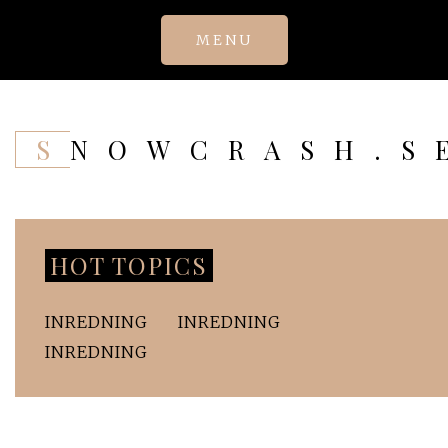
Skip
MENU
to
content
SNOWCRASH.S
HOT TOPICS
INREDNING
INREDNING
INREDNING