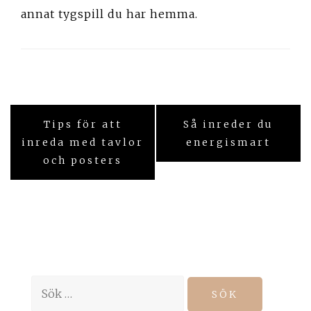
annat tygspill du har hemma.
Inläggsnavigering
Tips för att
Så inreder du
inreda med tavlor
energismart
och posters
Sök
efter: