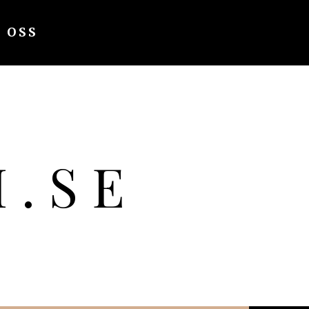
 OSS
H.SE