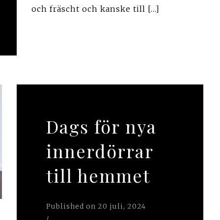
och fräscht och kanske till […]
Dags för nya
innerdörrar
till hemmet
Published on
20 juli, 2024
/